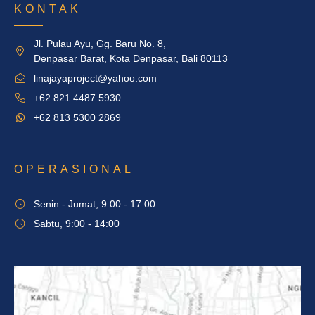
KONTAK
Jl. Pulau Ayu, Gg. Baru No. 8,
Denpasar Barat, Kota Denpasar, Bali 80113
linajayaproject@yahoo.com
+62 821 4487 5930
+62 813 5300 2869
OPERASIONAL
Senin - Jumat, 9:00 - 17:00
Sabtu, 9:00 - 14:00