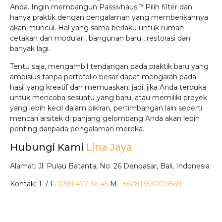
Anda. Ingin membangun Passivhaus ? Pilih filter dan
hanya praktik dengan pengalaman yang memberikannya
akan muncul. Hal yang sama berlaku untuk rumah
cetakan dan modular , bangunan baru , restorasi dan
banyak lagi.
Tentu saja, mengambil tendangan pada praktik baru yang
ambisius tanpa portofolio besar dapat mengarah pada
hasil yang kreatif dan memuaskan, jadi, jika Anda terbuka
untuk mencoba sesuatu yang baru, atau memiliki proyek
yang lebih kecil dalam pikiran, pertimbangan lain seperti
mencari arsitek di panjang gelombang Anda akan lebih
penting daripada pengalaman mereka.
Hubungi Kami
Lina Jaya
Alamat: Jl. Pulau Batanta, No. 26 Denpasar, Bali, Indonesia
Kontak: T. / F.
0361 472 36 45
M.
+6281353002869