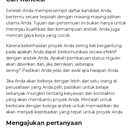
Setelah Anda mempersempit daftar kandidat Anda,
bertemu secara terpisah dengan masing-masing pilihan
utama Anda. Tujuan dari pertemuan ini bukan hanya untuk
meninjau kualifikasi dan kemampuan arsitek. Anda juga
mencari gaya kerja yang cocok.
Karena keberhasilan proyek Anda sering kali bergantung
pada apakah Anda dapat berkomunikasi secara efektif
dengan arsitek Anda. Apakah pembaruan status reguler
akan diberikan dan, jika demikian, seberapa
sering? Pastikan Anda jelas dari awal apa harapan Anda.
Jika Anda akan bekerja dengan lebih dari satu orang di
perusahaan yang Anda pilih, pastikan untuk belajar
sebanyak mungkin tentang karyawan dan kontraktor
yang akan membantu proyek Anda. Mintalah untuk
berbicara dengan kolega arsitek untuk memastikan dia
akan menjadi kepribadian yang tepat untuk proyek Anda.
Mengajukan pertanyaan