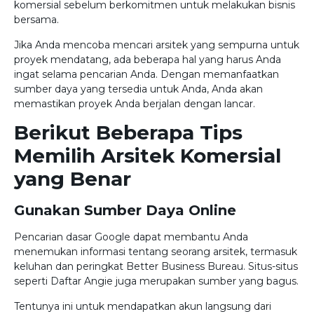
komersial sebelum berkomitmen untuk melakukan bisnis
bersama.
Jika Anda mencoba mencari arsitek yang sempurna untuk
proyek mendatang, ada beberapa hal yang harus Anda
ingat selama pencarian Anda. Dengan memanfaatkan
sumber daya yang tersedia untuk Anda, Anda akan
memastikan proyek Anda berjalan dengan lancar.
Berikut Beberapa Tips
Memilih Arsitek Komersial
yang Benar
Gunakan Sumber Daya Online
Pencarian dasar Google dapat membantu Anda
menemukan informasi tentang seorang arsitek, termasuk
keluhan dan peringkat Better Business Bureau. Situs-situs
seperti Daftar Angie juga merupakan sumber yang bagus.
Tentunya ini untuk mendapatkan akun langsung dari