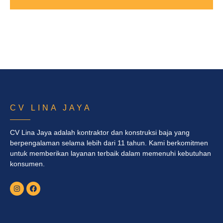
CV LINA JAYA
CV Lina Jaya adalah kontraktor dan konstruksi baja yang
berpengalaman selama lebih dari 11 tahun. Kami berkomitmen
untuk memberikan layanan terbaik dalam memenuhi kebutuhan
konsumen.