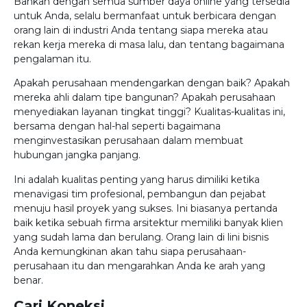
Bahkan dengan semua sumber daya online yang tersedia
untuk Anda, selalu bermanfaat untuk berbicara dengan
orang lain di industri Anda tentang siapa mereka atau
rekan kerja mereka di masa lalu, dan tentang bagaimana
pengalaman itu.
Apakah perusahaan mendengarkan dengan baik? Apakah
mereka ahli dalam tipe bangunan? Apakah perusahaan
menyediakan layanan tingkat tinggi? Kualitas-kualitas ini,
bersama dengan hal-hal seperti bagaimana
menginvestasikan perusahaan dalam membuat
hubungan jangka panjang.
Ini adalah kualitas penting yang harus dimiliki ketika
menavigasi tim profesional, pembangun dan pejabat
menuju hasil proyek yang sukses. Ini biasanya pertanda
baik ketika sebuah firma arsitektur memiliki banyak klien
yang sudah lama dan berulang. Orang lain di lini bisnis
Anda kemungkinan akan tahu siapa perusahaan-
perusahaan itu dan mengarahkan Anda ke arah yang
benar.
Cari Koneksi