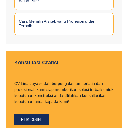
Salah Pilih!
Cara Memilih Arsitek yang Profesional dan
Terbaik
Konsultasi Gratis!
CV Lina Jaya sudah berpengalaman, terlatih dan
profesional, kami siap memberikan solusi terbaik untuk
kebutuhan konstruksi anda. Silahkan konsultasikan
kebutuhan anda kepada kami!
KLIK DISINI