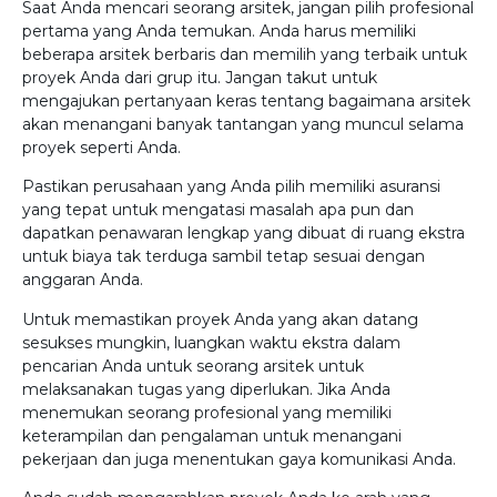
Saat Anda mencari seorang arsitek, jangan pilih profesional
pertama yang Anda temukan. Anda harus memiliki
beberapa arsitek berbaris dan memilih yang terbaik untuk
proyek Anda dari grup itu. Jangan takut untuk
mengajukan pertanyaan keras tentang bagaimana arsitek
akan menangani banyak tantangan yang muncul selama
proyek seperti Anda.
Pastikan perusahaan yang Anda pilih memiliki asuransi
yang tepat untuk mengatasi masalah apa pun dan
dapatkan penawaran lengkap yang dibuat di ruang ekstra
untuk biaya tak terduga sambil tetap sesuai dengan
anggaran Anda.
Untuk memastikan proyek Anda yang akan datang
sesukses mungkin, luangkan waktu ekstra dalam
pencarian Anda untuk seorang arsitek untuk
melaksanakan tugas yang diperlukan. Jika Anda
menemukan seorang profesional yang memiliki
keterampilan dan pengalaman untuk menangani
pekerjaan dan juga menentukan gaya komunikasi Anda.